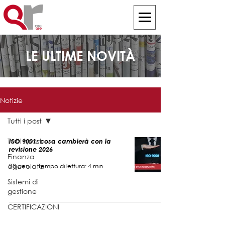
LE ULTIME NOVITÀ
Notizie
Tutti i post
Tutti i post
ISO 9001: cosa cambierà con la
revisione 2026
Finanza
agevolata
28 gen
Tempo di lettura: 4 min
Sistemi di
gestione
CERTIFICAZIONI