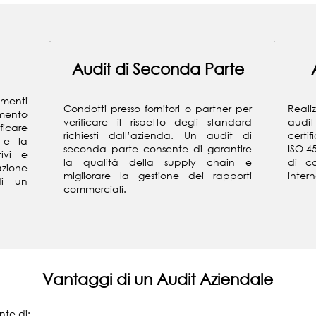
Audit di Seconda Parte
menti
Condotti presso fornitori o partner per
Realiz
mento
verificare il rispetto degli standard
audit 
icare
richiesti dall’azienda. Un audit di
certi
i e la
seconda parte consente di garantire
ISO 4
tivi e
la qualità della supply chain e
di co
azione
migliorare la gestione dei rapporti
inter
di un
commerciali.
Vantaggi di un Audit Aziendale
nte di: