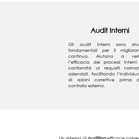
Audit Interni
Gli audit interni sono stru
fondamentali per il migliora
continuo. Aiutano a verif
l’efficacia dei processi intern
conformità ai requisiti norma
aziendali, facilitando l’individu
di azioni correttive prima 
controllo esterno.
Un sistema di
auditing
efficace conse