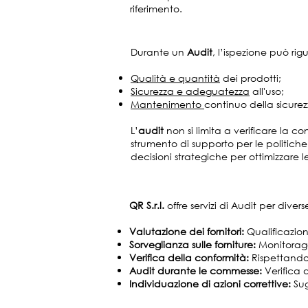
riferimento.
Durante un
Audit
, l’ispezione può rig
Qualità e quantità
dei prodotti;
Sicurezza e adeguatezza
all'uso;
Mantenimento
continuo della sicurezz
L’
audit
non si limita a verificare la 
strumento di supporto per le politiche 
decisioni strategiche per ottimizzare l
QR S.r.l.
offre servizi di Audit per diverse
Valutazione dei fornitori:
Qualificazione
Sorveglianza sulle forniture:
Monitoraggi
Verifica della conformità:
Rispettando 
Audit durante le commesse:
Verifica 
Individuazione di azioni correttive:
Sug