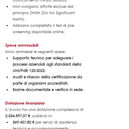
collocamento mirato disabili).
Non svolgano attività escluse dal 
principio DNSH (Do No Significant 
Harm).
Abbiano completato il test di pre-
screening disponibile online.
Spese ammissibili
Sono ammesse le seguenti spese:
Supporto tecnico per adeguare i 
processi aziendali agli standard della 
UNI/PdR 125:2022;
Audit e rilascio della certificazione da 
parte di organismi accreditati;
Esame documentale e verifica in sede.
Dotazione finanziaria
IL’Avviso ha una dotazione complessiva di 
2.534.597,07 €
, suddivisi in:
569.451,82 €
 per servizi di assistenza 
tecnica e accompagnamento 